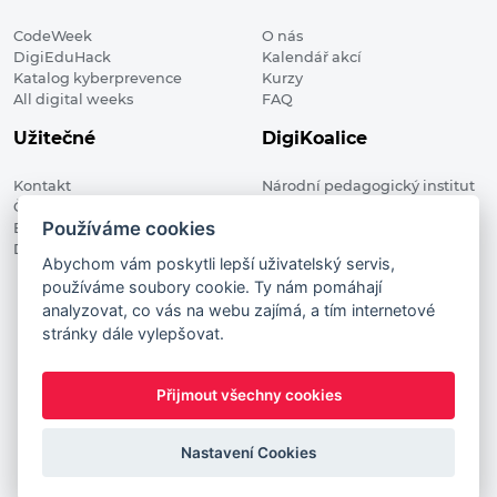
CodeWeek
O nás
DigiEduHack
Kalendář akcí
Katalog kyberprevence
Kurzy
All digital weeks
FAQ
Užitečné
DigiKoalice
Kontakt
Národní pedagogický institut
Členské organizace
České republiky, DigiKoalice
Používáme cookies
Blog
Weilova 1271/6 102 00 Praha 10
Digitalizace ve vzdělávání
Abychom vám poskytli lepší uživatelský servis,
používáme soubory cookie. Ty nám pomáhají
DigiKoalice 2021. All rights reserved
analyzovat, co vás na webu zajímá, a tím internetové
Vstup do administrace
stránky dále vylepšovat.
This project has received funding from the European
Commission Innovation and Networks Executive Agency (now
Přijmout všechny cookies
HaDEA) CEF TELECOM Calls 2019. This website reflects only the
author’s view. It does not represent the view of the European
Commission and the European Commission is not responsible
Nastavení Cookies
for any use that may be made of the information it contains.