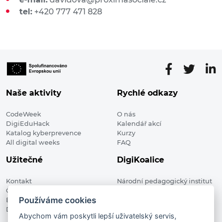
tel:
+420 777 471 828
Naše aktivity
Rychlé odkazy
CodeWeek
O nás
DigiEduHack
Kalendář akcí
Katalog kyberprevence
Kurzy
All digital weeks
FAQ
Užitečné
DigiKoalice
Kontakt
Národní pedagogický institut
Členské organizace
České republiky, DigiKoalice
Používáme cookies
Blog
Weilova 1271/6 102 00 Praha 10
Digitalizace ve vzdělávání
Abychom vám poskytli lepší uživatelský servis,