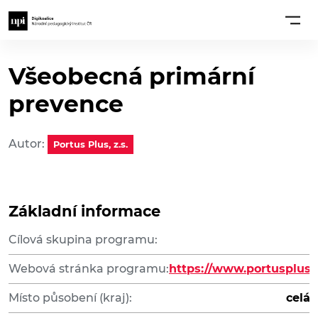
Všeobecná primární
prevence
Autor:
Portus Plus, z.s.
Základní informace
Cílová skupina programu:
Webová stránka programu:
https://www.portusplus.
Místo působení (kraj):
celá 