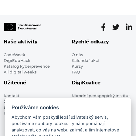
Naše aktivity
Rychlé odkazy
CodeWeek
O nás
DigiEduHack
Kalendář akcí
Katalog kyberprevence
Kurzy
All digital weeks
FAQ
Užitečné
DigiKoalice
Kontakt
Národní pedagogický institut
Členské organizace
České republiky, DigiKoalice
Používáme cookies
Blog
Weilova 1271/6 102 00 Praha 10
Digitalizace ve vzdělávání
Abychom vám poskytli lepší uživatelský servis,
používáme soubory cookie. Ty nám pomáhají
DigiKoalice 2021. All rights reserved
analyzovat, co vás na webu zajímá, a tím internetové
Vstup do administrace