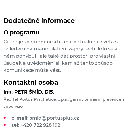
Dodatečné informace
O programu
Cílem je zvědomení si hranic virtuálního světa s
ohledem na manipulativní zájmy těch, kdo se v
něm pohybují, ale také dát prostor, pro vlastní
úsudek a uvědomění si, kam až tento způsob
komunikace může vést.
Kontaktní osoba
Ing. PETR ŠMÍD, DiS.
Ředitel Portus Prachatice, o.p.s., garant primární prevence a
supervizor
e-mail:
smid@portusplus.cz
tel:
+420 722 928 192