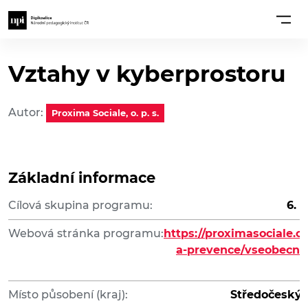
Vztahy v kyberprostoru
Autor:
Proxima Sociale, o. p. s.
Základní informace
Cílová skupina programu:
6. -
Webová stránka programu:
https://proximasociale.cz
a-prevence/vseobecna
Místo působení (kraj):
Středočeský 