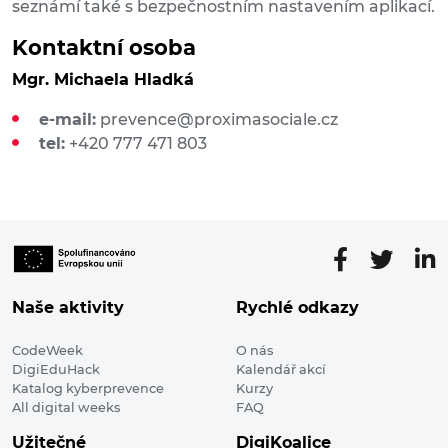
seznámí také s bezpečnostním nastavením aplikací.
Kontaktní osoba
Mgr. Michaela Hladká
e-mail:
prevence@proximasociale.cz
tel:
+420 777 471 803
Naše aktivity
Rychlé odkazy
CodeWeek
O nás
DigiEduHack
Kalendář akcí
Katalog kyberprevence
Kurzy
All digital weeks
FAQ
Užitečné
DigiKoalice