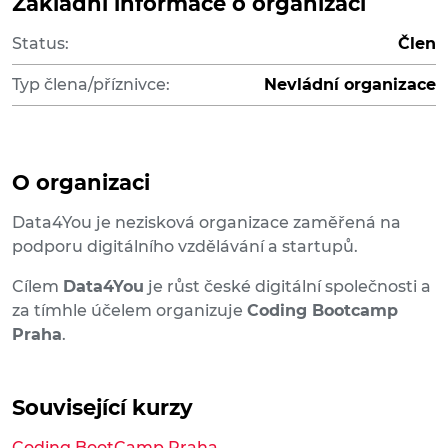
Základní informace o organizaci
Status:
Člen
Typ člena/příznivce:
Nevládní organizace
O organizaci
Data4You je nezisková organizace zaměřená na
podporu digitálního vzdělávání a startupů.
Cílem
Data4You
je růst české digitální společnosti a
za tímhle účelem organizuje
Coding Bootcamp
Praha
.
Související kurzy
Coding BootCamp Praha