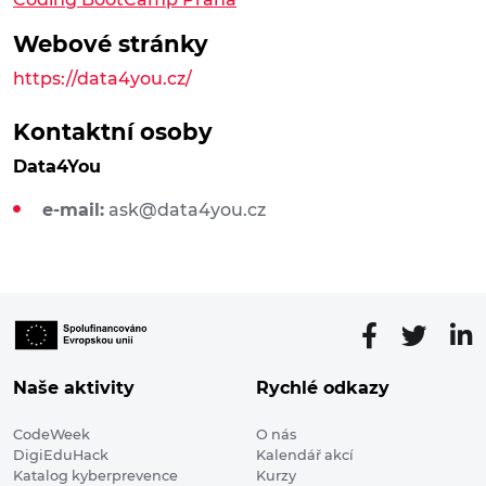
Webové stránky
https://data4you.cz/
Kontaktní osoby
Data4You
e-mail:
ask@data4you.cz
Naše aktivity
Rychlé odkazy
CodeWeek
O nás
DigiEduHack
Kalendář akcí
Katalog kyberprevence
Kurzy