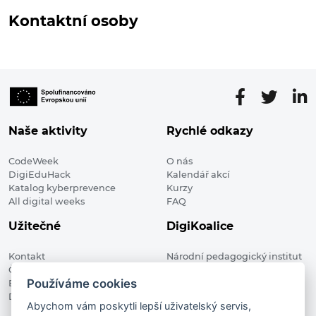
Kontaktní osoby
Naše aktivity
Rychlé odkazy
CodeWeek
O nás
DigiEduHack
Kalendář akcí
Katalog kyberprevence
Kurzy
All digital weeks
FAQ
Užitečné
DigiKoalice
Kontakt
Národní pedagogický institut
Členské organizace
České republiky, DigiKoalice
Používáme cookies
Blog
Weilova 1271/6 102 00 Praha 10
Digitalizace ve vzdělávání
Abychom vám poskytli lepší uživatelský servis,