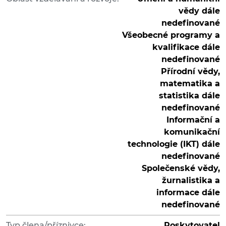
vědy dále
nedefinované
Všeobecné programy a
kvalifikace dále
nedefinované
Přírodní vědy,
matematika a
statistika dále
nedefinované
Informační a
komunikační
technologie (IKT) dále
nedefinované
Společenské vědy,
žurnalistika a
informace dále
nedefinované
Typ člena/příznivce:
Poskytovatel