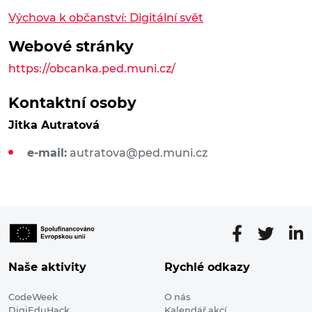
Výchova k občanství: Digitální svět
Webové stránky
https://obcanka.ped.muni.cz/
Kontaktní osoby
Jitka Autratová
e-mail:
autratova@ped.muni.cz
Naše aktivity
Rychlé odkazy
CodeWeek
O nás
DigiEduHack
Kalendář akcí