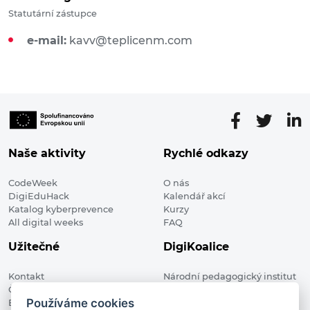
Statutární zástupce
e-mail:
kavv@teplicenm.com
Naše aktivity
Rychlé odkazy
CodeWeek
O nás
DigiEduHack
Kalendář akcí
Katalog kyberprevence
Kurzy
All digital weeks
FAQ
Užitečné
DigiKoalice
Kontakt
Národní pedagogický institut
Členské organizace
České republiky, DigiKoalice
Používáme cookies
Blog
Weilova 1271/6 102 00 Praha 10