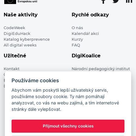
Naše aktivity
Rychlé odkazy
CodeWeek
O nás
DigiEduHack
Kalendář akcí
Katalog kyberprevence
Kurzy
All digital weeks
FAQ
Užitečné
DigiKoalice
Kontakt
Národní pedagogický institut
Členské organizace
České republiky, DigiKoalice
Používáme cookies
Blog
Weilova 1271/6 102 00 Praha 10
Digitalizace ve vzdělávání
Abychom vám poskytli lepší uživatelský servis,
používáme soubory cookie. Ty nám pomáhají
DigiKoalice 2021. All rights reserved
analyzovat, co vás na webu zajímá, a tím internetové
Vstup do administrace
stránky dále vylepšovat.
This project has received funding from the European
Commission Innovation and Networks Executive Agency (now
Přijmout všechny cookies
HaDEA) CEF TELECOM Calls 2019. This website reflects only the
author’s view. It does not represent the view of the European