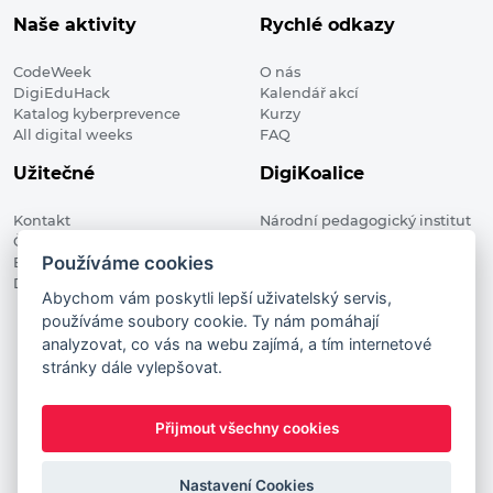
Naše aktivity
Rychlé odkazy
CodeWeek
O nás
DigiEduHack
Kalendář akcí
Katalog kyberprevence
Kurzy
All digital weeks
FAQ
Užitečné
DigiKoalice
Kontakt
Národní pedagogický institut
Členské organizace
České republiky, DigiKoalice
Používáme cookies
Blog
Weilova 1271/6 102 00 Praha 10
Digitalizace ve vzdělávání
Abychom vám poskytli lepší uživatelský servis,
používáme soubory cookie. Ty nám pomáhají
DigiKoalice 2021. All rights reserved
analyzovat, co vás na webu zajímá, a tím internetové
Vstup do administrace
stránky dále vylepšovat.
This project has received funding from the European
Commission Innovation and Networks Executive Agency (now
Přijmout všechny cookies
HaDEA) CEF TELECOM Calls 2019. This website reflects only the
author’s view. It does not represent the view of the European
Commission and the European Commission is not responsible
Nastavení Cookies