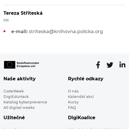
Tereza Stříteská
PR
e-mail:
striteska@knihovna.policka.org
Naše aktivity
Rychlé odkazy
CodeWeek
O nás
DigiEduHack
Kalendář akcí
Katalog kyberprevence
Kurzy
All digital weeks
FAQ
Užitečné
DigiKoalice