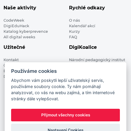
Naše aktivity
Rychlé odkazy
CodeWeek
O nás
DigiEduHack
Kalendář akcí
Katalog kyberprevence
Kurzy
All digital weeks
FAQ
Užitečné
DigiKoalice
Kontakt
Národní pedagogický institut
Členské organizace
České republiky, DigiKoalice
Používáme cookies
Blog
Weilova 1271/6 102 00 Praha 10
Digitalizace ve vzdělávání
Abychom vám poskytli lepší uživatelský servis,
používáme soubory cookie. Ty nám pomáhají
DigiKoalice 2021. All rights reserved
analyzovat, co vás na webu zajímá, a tím internetové
Vstup do administrace
stránky dále vylepšovat.
This project has received funding from the European
Commission Innovation and Networks Executive Agency (now
Přijmout všechny cookies
HaDEA) CEF TELECOM Calls 2019. This website reflects only the
author’s view. It does not represent the view of the European
Commission and the European Commission is not responsible
Nastavení Cookies