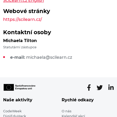
SciLearn.cz English
Webové stránky
https://scilearn.cz/
Kontaktní osoby
Michaela Tilton
Statutární zástupce
e-mail:
michaela@scilearn.cz
Naše aktivity
Rychlé odkazy
CodeWeek
O nás
DigiEduHack
Kalendář akcí