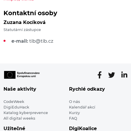
Kontaktní osoby
Zuzana Kocíková
Statutární zástupce
e-mail:
tib@tib.cz
Naše aktivity
Rychlé odkazy
CodeWeek
O nás
DigiEduHack
Kalendář akcí
Katalog kyberprevence
Kurzy
All digital weeks
FAQ
Užitečné
DigiKoalice