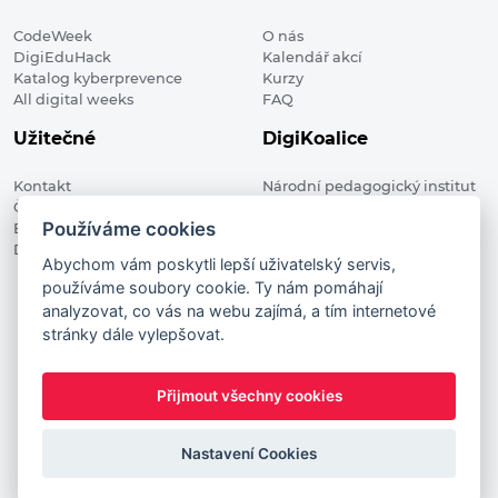
CodeWeek
O nás
DigiEduHack
Kalendář akcí
Katalog kyberprevence
Kurzy
All digital weeks
FAQ
Užitečné
DigiKoalice
Kontakt
Národní pedagogický institut
Členské organizace
České republiky, DigiKoalice
Používáme cookies
Blog
Weilova 1271/6 102 00 Praha 10
Digitalizace ve vzdělávání
Abychom vám poskytli lepší uživatelský servis,
používáme soubory cookie. Ty nám pomáhají
DigiKoalice 2021. All rights reserved
analyzovat, co vás na webu zajímá, a tím internetové
Vstup do administrace
stránky dále vylepšovat.
This project has received funding from the European
Commission Innovation and Networks Executive Agency (now
Přijmout všechny cookies
HaDEA) CEF TELECOM Calls 2019. This website reflects only the
author’s view. It does not represent the view of the European
Commission and the European Commission is not responsible
Nastavení Cookies
for any use that may be made of the information it contains.