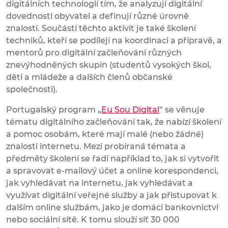
digitálních technologií tím, že analyzují digitální
dovednosti obyvatel a definují různé úrovně
znalostí. Součástí těchto aktivit je také školení
techniků, kteří se podílejí na koordinaci a přípravě, a
mentorů pro digitální začleňování různých
znevýhodněných skupin (studentů vysokých škol,
dětí a mládeže a dalších členů občanské
společnosti).
Portugalský program „
Eu Sou Digital
“ se věnuje
tématu digitálního začleňování tak, že nabízí školení
a pomoc osobám, které mají malé (nebo žádné)
znalosti internetu. Mezi probíraná témata a
předměty školení se řadí například to, jak si vytvořit
a spravovat e-mailový účet a online korespondenci,
jak vyhledávat na internetu, jak vyhledávat a
využívat digitální veřejné služby a jak přistupovat k
dalším online službám, jako je domácí bankovnictví
nebo sociální sítě. K tomu slouží síť 30 000