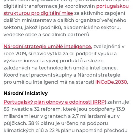
digitální transformace je koordinován
portugalskou
strukturou pro digitální mise
za aktivního zapojení
dalších ministerstev a dalších organizací veřejného
sektoru, jakož i podniků, akademického sektoru,
vědecké obce a sociálních partnerů.
Národní strategie umělé inteligence,
zveřejněná v
roce 2019, si navíc vytkla za cíl podpořit výuku a
výzkum inovací a vývoj produktů a služeb
založených na technologiích umělé inteligence.
Koordinaci pracovní skupiny a Národní strategie
pro umělou inteligenci má na starosti
INCoDe.2030.
Národní iniciativy
Portugalský plán obnovy a odolnosti (RRP)
zahrnuje
83 investic a 32 reforem, které jsou podpořeny 13,9
miliardami eur v grantech a 2,7 miliardami eur v
půjčkách. 38 % plánu je určeno na podporu
klimatických cílů a 22 % plánu napomáhá přechodu