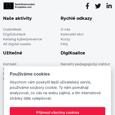
Naše aktivity
Rychlé odkazy
CodeWeek
O nás
DigiEduHack
Kalendář akcí
Katalog kyberprevence
Kurzy
All digital weeks
FAQ
Užitečné
DigiKoalice
Kontakt
Národní pedagogický institut
Členské organizace
České republiky, DigiKoalice
Používáme cookies
Blog
Weilova 1271/6 102 00 Praha 10
Digitalizace ve vzdělávání
Abychom vám poskytli lepší uživatelský servis,
používáme soubory cookie. Ty nám pomáhají
DigiKoalice 2021. All rights reserved
analyzovat, co vás na webu zajímá, a tím internetové
Vstup do administrace
stránky dále vylepšovat.
This project has received funding from the European
Commission Innovation and Networks Executive Agency (now
Přijmout všechny cookies