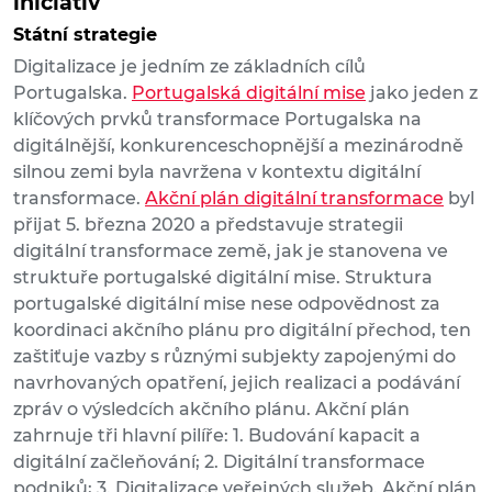
iniciativ
Státní strategie
Digitalizace je jedním ze základních cílů
Portugalska.
Portugalská digitální mise
jako jeden z
klíčových prvků transformace Portugalska na
digitálnější, konkurenceschopnější a mezinárodně
silnou zemi byla navržena v kontextu digitální
transformace.
Akční plán digitální transformace
byl
přijat 5. března 2020 a představuje strategii
digitální transformace země, jak je stanovena ve
struktuře portugalské digitální mise. Struktura
portugalské digitální mise nese odpovědnost za
koordinaci akčního plánu pro digitální přechod, ten
zaštiťuje vazby s různými subjekty zapojenými do
navrhovaných opatření, jejich realizaci a podávání
zpráv o výsledcích akčního plánu. Akční plán
zahrnuje tři hlavní pilíře: 1. Budování kapacit a
digitální začleňování; 2. Digitální transformace
podniků; 3. Digitalizace veřejných služeb. Akční plán