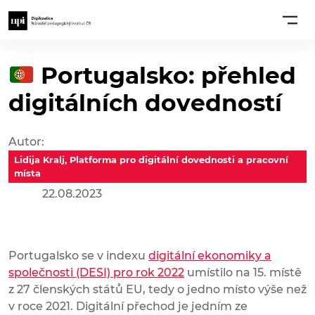
Portugalsko: přehled
digitálních dovedností
Autor:
Lidija Kralj, Platforma pro digitální dovednosti a pracovní
místa
22.08.2023
Portugalsko se v indexu
digitální ekonomiky a
společnosti (DESI) pro rok 2022
umístilo na 15. místě
z 27 členských států EU, tedy o jedno místo výše než
v roce 2021. Digitální přechod je jedním ze