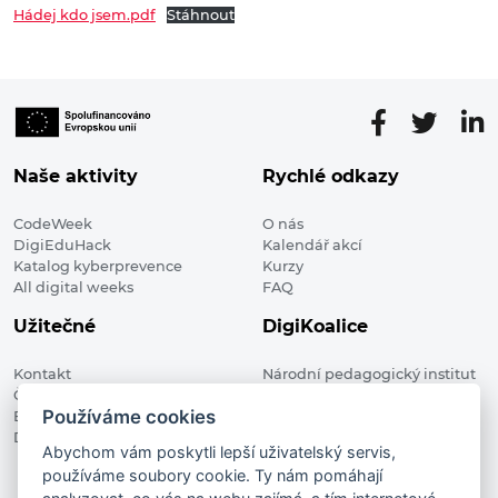
Hádej kdo jsem.pdf
Stáhnout
Naše aktivity
Rychlé odkazy
CodeWeek
O nás
DigiEduHack
Kalendář akcí
Katalog kyberprevence
Kurzy
All digital weeks
FAQ
Užitečné
DigiKoalice
Kontakt
Národní pedagogický institut
Členské organizace
České republiky, DigiKoalice
Používáme cookies
Blog
Weilova 1271/6 102 00 Praha 10
Digitalizace ve vzdělávání
Abychom vám poskytli lepší uživatelský servis,
používáme soubory cookie. Ty nám pomáhají
DigiKoalice 2021. All rights reserved