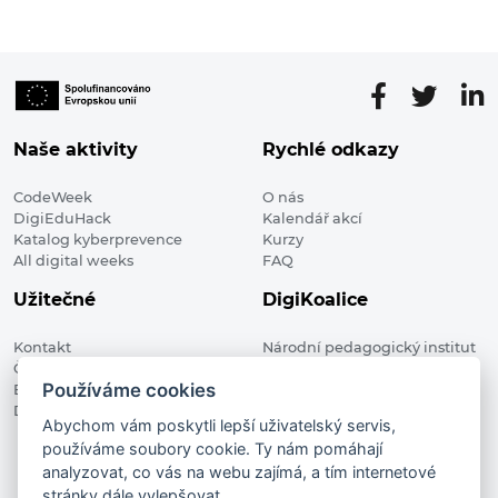
Naše aktivity
Rychlé odkazy
CodeWeek
O nás
DigiEduHack
Kalendář akcí
Katalog kyberprevence
Kurzy
All digital weeks
FAQ
Užitečné
DigiKoalice
Kontakt
Národní pedagogický institut
Členské organizace
České republiky, DigiKoalice
Používáme cookies
Blog
Weilova 1271/6 102 00 Praha 10
Digitalizace ve vzdělávání
Abychom vám poskytli lepší uživatelský servis,
používáme soubory cookie. Ty nám pomáhají
DigiKoalice 2021. All rights reserved
analyzovat, co vás na webu zajímá, a tím internetové
Vstup do administrace
stránky dále vylepšovat.