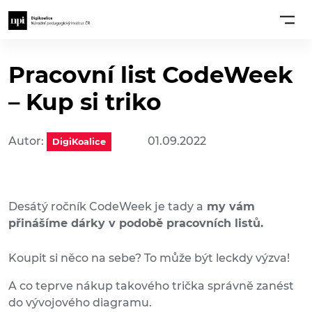
Pracovní list CodeWeek
– Kup si triko
Autor:
01.09.2022
DigiKoalice
Desátý ročník CodeWeek je tady a
my vám
přinášíme dárky v podobě pracovních listů.
Koupit si něco na sebe? To může být leckdy výzva!
A co teprve nákup takového trička správně zanést
do vývojového diagramu.