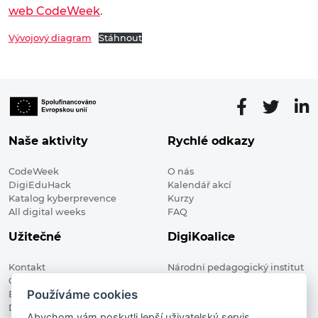
web CodeWeek
.
Vývojový diagram
Stáhnout
Naše aktivity
Rychlé odkazy
CodeWeek
O nás
DigiEduHack
Kalendář akcí
Katalog kyberprevence
Kurzy
All digital weeks
FAQ
Užitečné
DigiKoalice
Kontakt
Národní pedagogický institut
Členské organizace
České republiky, DigiKoalice
Používáme cookies
Blog
Weilova 1271/6 102 00 Praha 10
Digitalizace ve vzdělávání
Abychom vám poskytli lepší uživatelský servis,