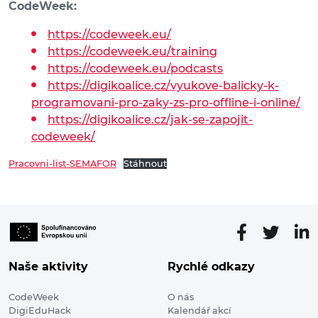
CodeWeek:
https://codeweek.eu/
https://codeweek.eu/training
https://codeweek.eu/podcasts
https://digikoalice.cz/vyukove-balicky-k-
programovani-pro-zaky-zs-pro-offline-i-online/
https://digikoalice.cz/jak-se-zapojit-
codeweek/
Pracovni-list-SEMAFOR
Stáhnout
Naše aktivity
Rychlé odkazy
CodeWeek
O nás
DigiEduHack
Kalendář akcí