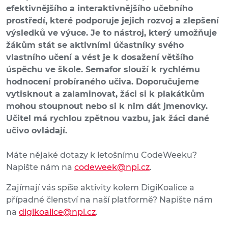
efektivnějšího a interaktivnějšího učebního
prostředí, které podporuje jejich rozvoj a zlepšení
výsledků ve výuce. Je to nástroj, který umožňuje
žákům stát se aktivními účastníky svého
vlastního učení a vést je k dosažení většího
úspěchu ve škole. Semafor slouží k rychlému
hodnocení probíraného učiva. Doporučujeme
vytisknout a zalaminovat, žáci si k plakátkům
mohou stoupnout nebo si k nim dát jmenovky.
Učitel má rychlou zpětnou vazbu, jak žáci dané
učivo ovládají.
Máte nějaké dotazy k letošnímu CodeWeeku?
Napište nám na
codeweek@npi.cz
.
Zajímají vás spíše aktivity kolem DigiKoalice a
případné členství na naší platformě? Napište nám
na
digikoalice@npi.cz
.