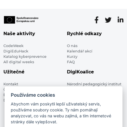
Naše aktivity
Rychlé odkazy
CodeWeek
O nás
DigiEduHack
Kalendář akcí
Katalog kyberprevence
Kurzy
All digital weeks
FAQ
Užitečné
DigiKoalice
Kontakt
Národní pedagogický institut
Členské organizace
České republiky, DigiKoalice
Používáme cookies
Blog
Weilova 1271/6 102 00 Praha 10
Digitalizace ve vzdělávání
Abychom vám poskytli lepší uživatelský servis,
používáme soubory cookie. Ty nám pomáhají
DigiKoalice 2021. All rights reserved
analyzovat, co vás na webu zajímá, a tím internetové
Vstup do administrace
stránky dále vylepšovat.