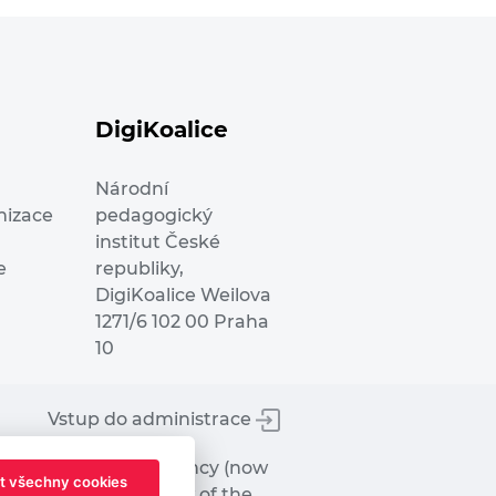
DigiKoalice
Národní
nizace
pedagogický
institut České
e
republiky,
DigiKoalice Weilova
1271/6 102 00 Praha
10
Vstup do administrace
tworks Executive Agency (now
t všechny cookies
ot represent the view of the