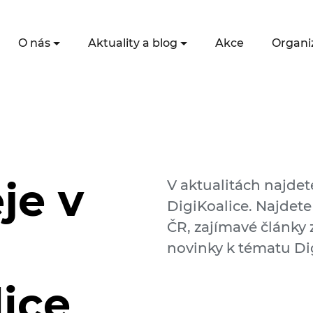
O nás
Aktuality a blog
Akce
Organi
je v
V aktualitách najdet
DigiKoalice. Najdete
ČR, zajímavé články z
novinky k tématu Dig
lice