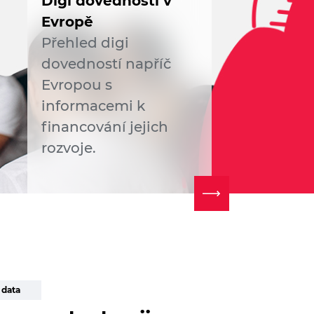
Digi dovednosti v
Evropě
Přehled digi
dovedností napříč
Evropou s
informacemi k
financování jejich
rozvoje.
 data