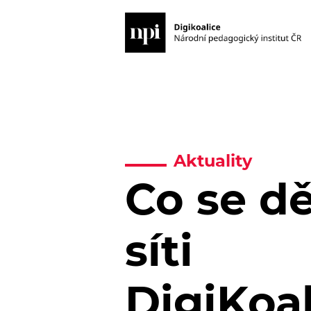
Aktuality
Co se dě
síti
DigiKoa