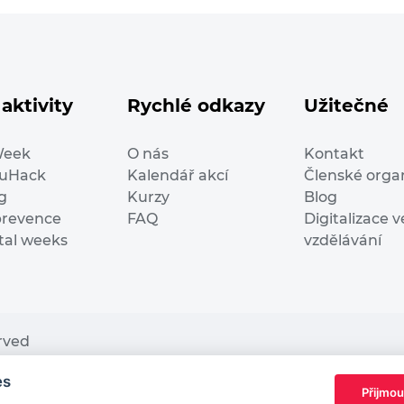
aktivity
Rychlé odkazy
Užitečné
Week
O nás
Kontakt
duHack
Kalendář akcí
Členské orga
g
Kurzy
Blog
prevence
FAQ
Digitalizace v
ital weeks
vzdělávání
erved
es
nding from the European Commission Innovation and Ne
Přijmou
This website reflects only the author’s view. It does n