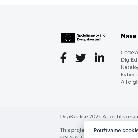
Naše 
Code
DigiE
Katalo
kyber
All dig
DigiKoalice 2021. All rights res
Používáme cooki
This project has received fu
HaDEA) CEF TELECOM Calls 2019. 