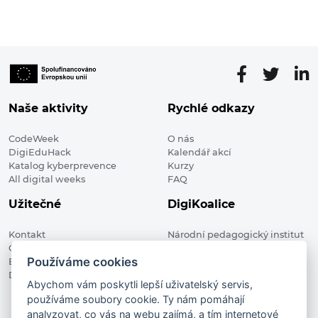
Naše aktivity
Rychlé odkazy
CodeWeek
O nás
DigiEduHack
Kalendář akcí
Katalog kyberprevence
Kurzy
All digital weeks
FAQ
Užitečné
DigiKoalice
Kontakt
Národní pedagogický institut
Členské organizace
České republiky, DigiKoalice
Používáme cookies
Blog
Weilova 1271/6 102 00 Praha 10
Digitalizace ve vzdělávání
Abychom vám poskytli lepší uživatelský servis,
používáme soubory cookie. Ty nám pomáhají
DigiKoalice 2021. All rights reserved
analyzovat, co vás na webu zajímá, a tím internetové