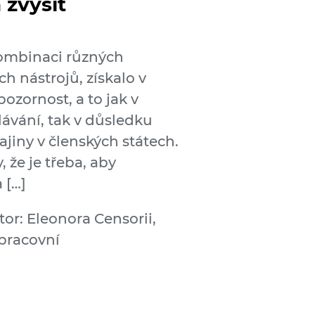
zvýšit
ombinaci různých
ch nástrojů, získalo v
ozornost, a to jak v
vání, tak v důsledku
jiny v členských státech.
, že je třeba, aby
a […]
tor: Eleonora Censorii,
 pracovní