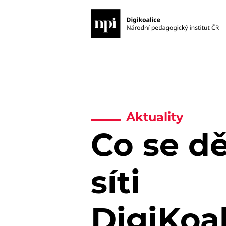
Aktuality
Co se dě
síti
DigiKoa