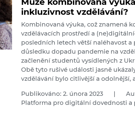
Může kombinovaná výuka 
inkluzivnost vzdělávání?
Kombinovaná výuka, což znamená k
vzdělávacích prostředí a (ne)digitální
posledních letech větší naléhavost a p
důsledku dopadu pandemie na vzdělá
začlenění studentů vysídlených z Ukra
Obě tyto rušivé události jasně ukázaly
vzdělávání bylo citlivější a odolnější, 
Publikováno: 2. února 2023
|
Au
Platforma pro digitální dovednosti a