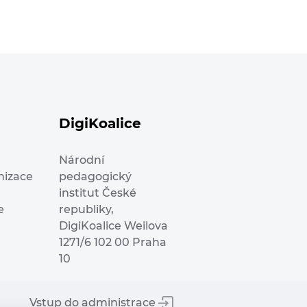
DigiKoalice
Národní
nizace
pedagogický
institut České
e
republiky,
DigiKoalice Weilova
1271/6 102 00 Praha
10
Vstup do administrace