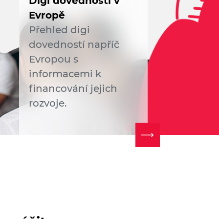
Digi dovednosti v
Evropě
Přehled digi
dovedností napříč
Evropou s
informacemi k
financování jejich
rozvoje.