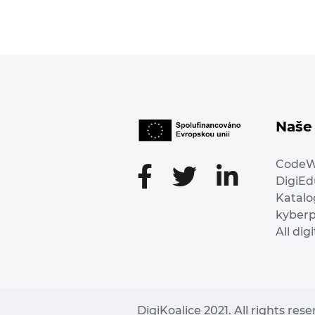
Naše 
Code
DigiE
Katalo
kyber
All dig
DigiKoalice 2021. All rights res