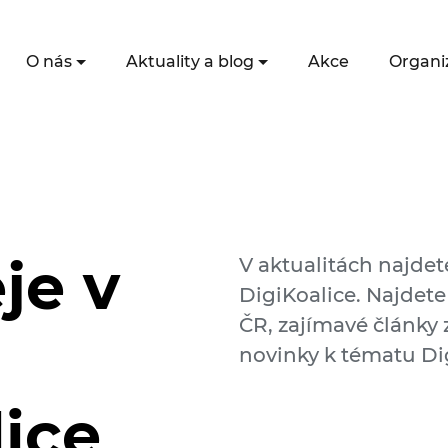
O nás
Aktuality a blog
Akce
Organi
je v
V aktualitách najdet
DigiKoalice. Najdete
ČR, zajímavé články z
novinky k tématu Dig
lice