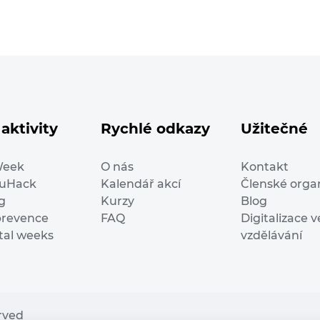
aktivity
Rychlé odkazy
Užitečné
Week
O nás
Kontakt
duHack
Kalendář akcí
Členské orga
g
Kurzy
Blog
prevence
FAQ
Digitalizace v
ital weeks
vzdělávání
erved