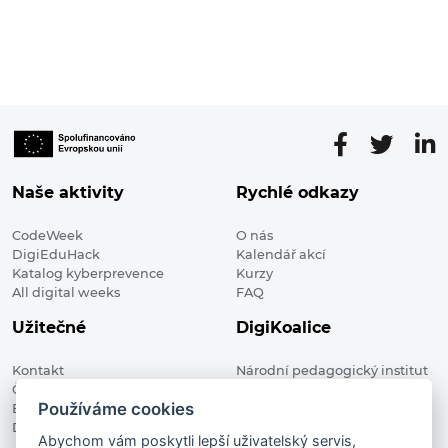
Naše aktivity
Rychlé odkazy
CodeWeek
O nás
DigiEduHack
Kalendář akcí
Katalog kyberprevence
Kurzy
All digital weeks
FAQ
Užitečné
DigiKoalice
Kontakt
Národní pedagogický institut
Členské organizace
České republiky, DigiKoalice
Používáme cookies
Blog
Weilova 1271/6 102 00 Praha 10
Digitalizace ve vzdělávání
Abychom vám poskytli lepší uživatelský servis,