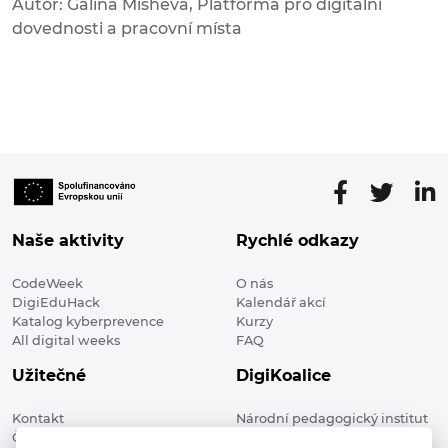
Autor: Galina Misheva, Platforma pro digitální
dovednosti a pracovní místa
Naše aktivity
Rychlé odkazy
CodeWeek
O nás
DigiEduHack
Kalendář akcí
Katalog kyberprevence
Kurzy
All digital weeks
FAQ
Užitečné
DigiKoalice
Kontakt
Národní pedagogický institut
Členské organizace
České republiky, DigiKoalice