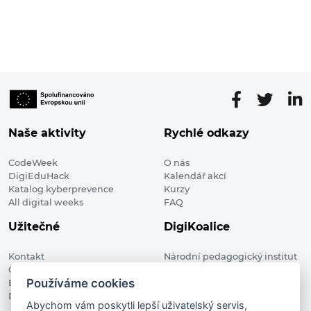
Naše aktivity
Rychlé odkazy
CodeWeek
O nás
DigiEduHack
Kalendář akcí
Katalog kyberprevence
Kurzy
All digital weeks
FAQ
Užitečné
DigiKoalice
Kontakt
Národní pedagogický institut
Členské organizace
České republiky, DigiKoalice
Používáme cookies
Blog
Weilova 1271/6 102 00 Praha 10
Digitalizace ve vzdělávání
Abychom vám poskytli lepší uživatelský servis,