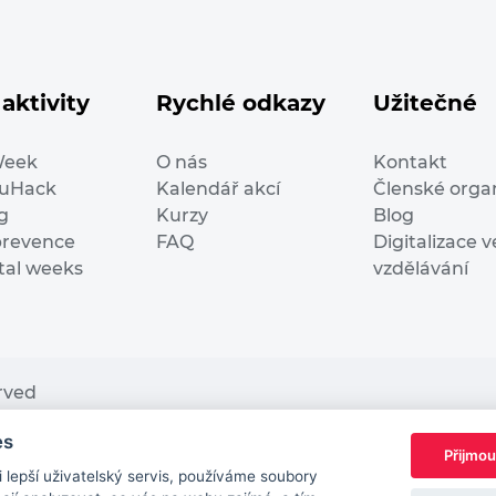
aktivity
Rychlé odkazy
Užitečné
Week
O nás
Kontakt
duHack
Kalendář akcí
Členské orga
g
Kurzy
Blog
prevence
FAQ
Digitalizace v
ital weeks
vzdělávání
erved
es
nding from the European Commission Innovation and Ne
Přijmou
This website reflects only the author’s view. It does n
lepší uživatelský servis, používáme soubory
European Commission is not responsible for any use t