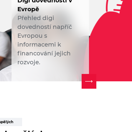
Digi dovednosti v
Evropě
Přehled digi
dovedností napříč
Evropou s
informacemi k
financování jejich
rozvoje.
spělých