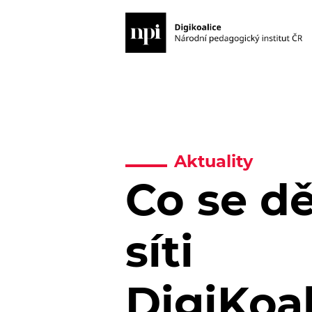
Aktuality
Co se dě
síti
DigiKoa