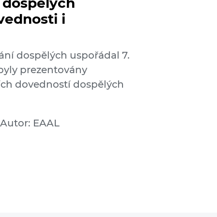
 dospělých
vednosti i
ání dospělých uspořádal 7.
 byly prezentovány
lších dovedností dospělých
Autor: EAAL