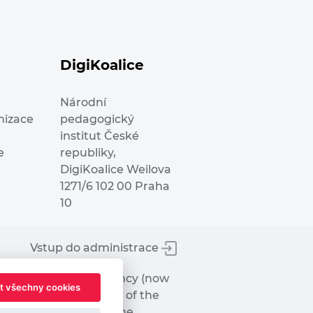
DigiKoalice
Národní
nizace
pedagogický
institut České
e
republiky,
DigiKoalice Weilova
1271/6 102 00 Praha
10
Vstup do administrace
tworks Executive Agency (now
t všechny cookies
ot represent the view of the
hat may be made of the