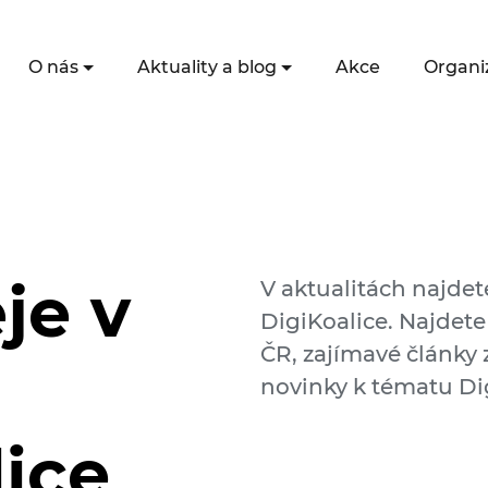
O nás
Aktuality a blog
Akce
Organi
je v
V aktualitách najdet
DigiKoalice. Najdete
ČR, zajímavé články z
novinky k tématu Dig
lice