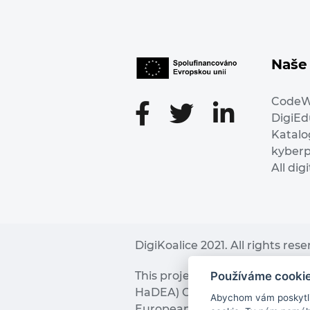
Naše 
Code
DigiE
Katalo
kyber
All dig
DigiKoalice 2021. All rights res
Používáme cooki
This project has received fu
HaDEA) CEF TELECOM Calls 2019. 
Abychom vám poskytli 
European Commission and the 