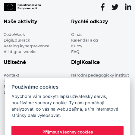
Naše aktivity
Rychlé odkazy
CodeWeek
O nás
DigiEduHack
Kalendář akcí
Katalog kyberprevence
Kurzy
All digital weeks
FAQ
Užitečné
DigiKoalice
Kontakt
Národní pedagogický institut
Členské organizace
České republiky, DigiKoalice
Používáme cookies
Blog
Weilova 1271/6 102 00 Praha 10
Digitalizace ve vzdělávání
Abychom vám poskytli lepší uživatelský servis,
používáme soubory cookie. Ty nám pomáhají
DigiKoalice 2021. All rights reserved
analyzovat, co vás na webu zajímá, a tím internetové
Vstup do administrace
stránky dále vylepšovat.
This project has received funding from the European
Commission Innovation and Networks Executive Agency (now
Přijmout všechny cookies