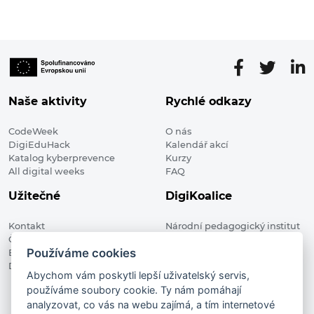
Naše aktivity
Rychlé odkazy
CodeWeek
O nás
DigiEduHack
Kalendář akcí
Katalog kyberprevence
Kurzy
All digital weeks
FAQ
Užitečné
DigiKoalice
Kontakt
Národní pedagogický institut
Členské organizace
České republiky, DigiKoalice
Používáme cookies
Blog
Weilova 1271/6 102 00 Praha 10
Digitalizace ve vzdělávání
Abychom vám poskytli lepší uživatelský servis,
používáme soubory cookie. Ty nám pomáhají
DigiKoalice 2021. All rights reserved
analyzovat, co vás na webu zajímá, a tím internetové