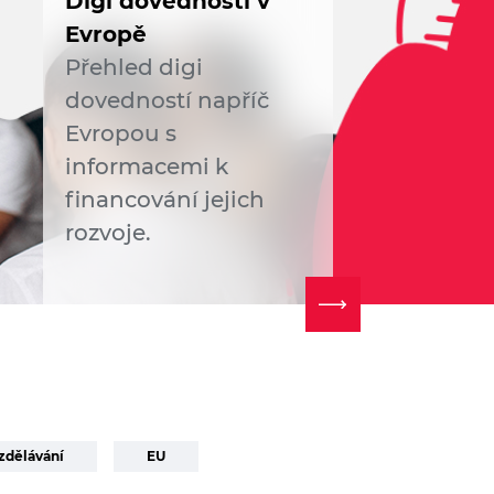
Digi dovednosti v
Evropě
Přehled digi
dovedností napříč
Evropou s
informacemi k
financování jejich
rozvoje.
vzdělávání
EU