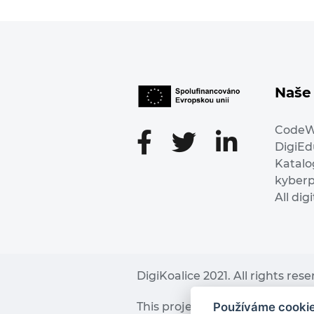
Naše 
Code
DigiE
Katalo
kyber
All dig
DigiKoalice 2021. All rights res
Používáme cooki
This project has received fu