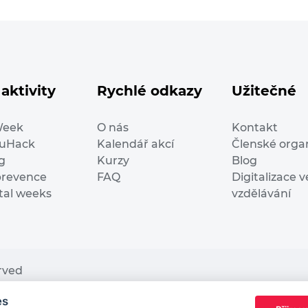
aktivity
Rychlé odkazy
Užitečné
Week
O nás
Kontakt
duHack
Kalendář akcí
Členské orga
g
Kurzy
Blog
prevence
FAQ
Digitalizace v
ital weeks
vzdělávání
erved
es
nding from the European Commission Innovation and Ne