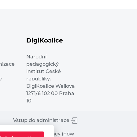
DigiKoalice
Národní
nizace
pedagogický
institut České
e
republiky,
DigiKoalice Weilova
1271/6 102 00 Praha
10
Vstup do administrace
tworks Executive Agency (now