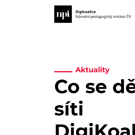
Aktuality
Co se dě
síti
DigiKoa