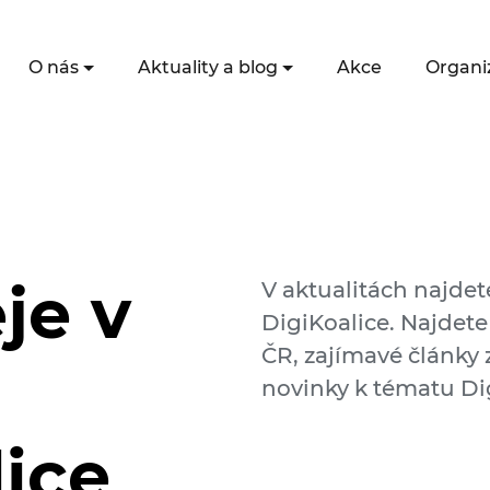
O nás
Aktuality a blog
Akce
Organi
je v
V aktualitách najdet
DigiKoalice. Najdete
ČR, zajímavé články z
novinky k tématu Dig
lice