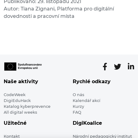
Publikováno: 29. listopadu 2021
Autor: Tiana Zignani, Platforma pro digitální
dovednosti a pracovní místa
Naše aktivity
Rychlé odkazy
CodeWeek
O nás
DigiEduHack
Kalendář akcí
Katalog kyberprevence
Kurzy
All digital weeks
FAQ
Užitečné
DigiKoalice
Kontakt
Národní pedagogický institut