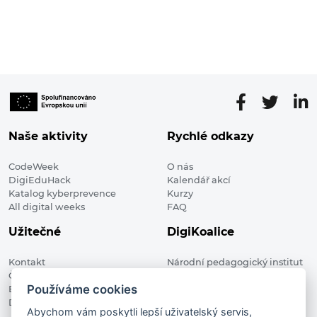
Naše aktivity
Rychlé odkazy
CodeWeek
O nás
DigiEduHack
Kalendář akcí
Katalog kyberprevence
Kurzy
All digital weeks
FAQ
Užitečné
DigiKoalice
Kontakt
Národní pedagogický institut
Členské organizace
České republiky, DigiKoalice
Používáme cookies
Blog
Weilova 1271/6 102 00 Praha 10
Digitalizace ve vzdělávání
Abychom vám poskytli lepší uživatelský servis,