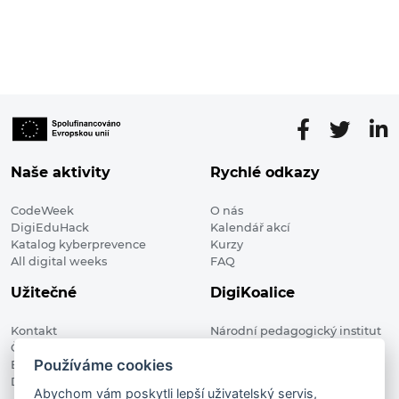
Naše aktivity
Rychlé odkazy
CodeWeek
O nás
DigiEduHack
Kalendář akcí
Katalog kyberprevence
Kurzy
All digital weeks
FAQ
Užitečné
DigiKoalice
Kontakt
Národní pedagogický institut
Členské organizace
České republiky, DigiKoalice
Používáme cookies
Blog
Weilova 1271/6 102 00 Praha 10
Digitalizace ve vzdělávání
Abychom vám poskytli lepší uživatelský servis,