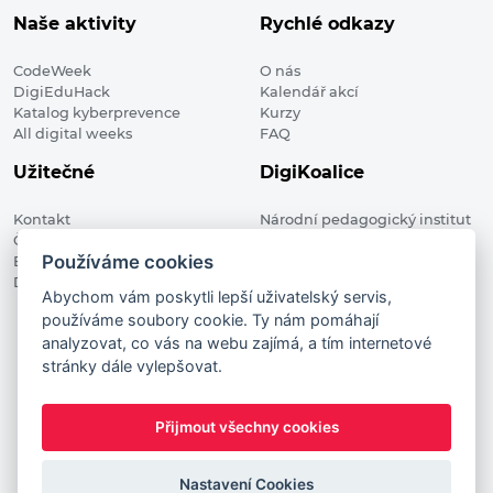
Naše aktivity
Rychlé odkazy
CodeWeek
O nás
DigiEduHack
Kalendář akcí
Katalog kyberprevence
Kurzy
All digital weeks
FAQ
Užitečné
DigiKoalice
Kontakt
Národní pedagogický institut
Členské organizace
České republiky, DigiKoalice
Používáme cookies
Blog
Weilova 1271/6 102 00 Praha 10
Digitalizace ve vzdělávání
Abychom vám poskytli lepší uživatelský servis,
používáme soubory cookie. Ty nám pomáhají
DigiKoalice 2021. All rights reserved
analyzovat, co vás na webu zajímá, a tím internetové
Vstup do administrace
stránky dále vylepšovat.
This project has received funding from the European
Commission Innovation and Networks Executive Agency (now
Přijmout všechny cookies
HaDEA) CEF TELECOM Calls 2019. This website reflects only the
author’s view. It does not represent the view of the European
Nastavení Cookies
Commission and the European Commission is not responsible