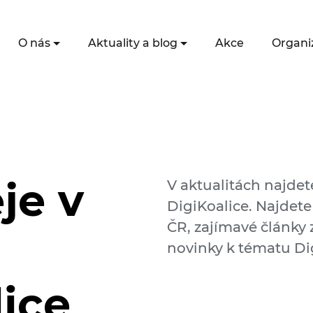
O nás
Aktuality a blog
Akce
Organi
je v
V aktualitách najdet
DigiKoalice. Najdete
ČR, zajímavé články z
novinky k tématu Dig
lice