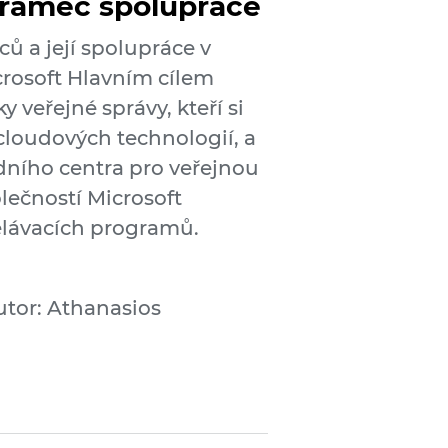
 rámec spolupráce
 a její spolupráce v
crosoft Hlavním cílem
 veřejné správy, kteří si
 cloudových technologií, a
dního centra pro veřejnou
ečností Microsoft
ělávacích programů.
utor: Athanasios