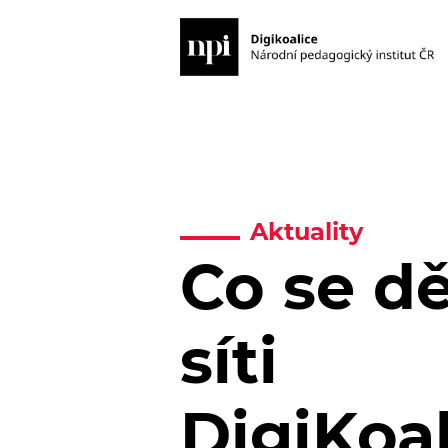
Aktuality
Co se dě
síti
DigiKoa