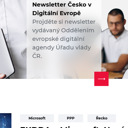
Newsletter Česko v
Digitální Evropě
Projděte si newsletter
vydávaný Oddělením
evropské digitální
agendy Úřadu vlády
ČR.
Microsoft
PPP
Řecko