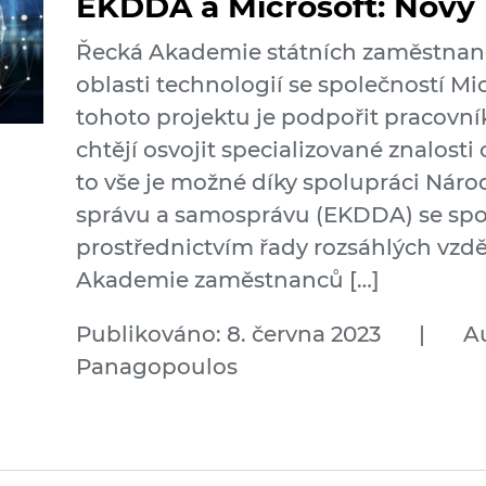
EKDDA a Microsoft: Nový
Řecká Akademie státních zaměstnanců
oblasti technologií se společností Mi
tohoto projektu je podpořit pracovníky
chtějí osvojit specializované znalosti
to vše je možné díky spolupráci Náro
správu a samosprávu (EKDDA) se spol
prostřednictvím řady rozsáhlých vzd
Akademie zaměstnanců […]
Publikováno: 8. června 2023
|
A
Panagopoulos