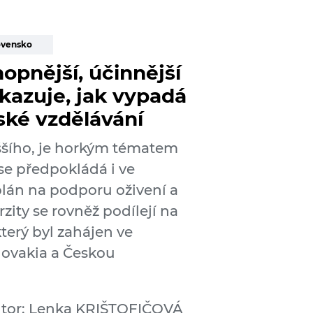
ovensko
opnější, účinnější
ukazuje, jak vypadá
ské vzdělávání
yššího, je horkým tématem
 se předpokládá i ve
plán na podporu oživení a
zity se rovněž podílejí na
který byl zahájen ve
Slovakia a Českou
tor: Lenka KRIŠTOFIČOVÁ