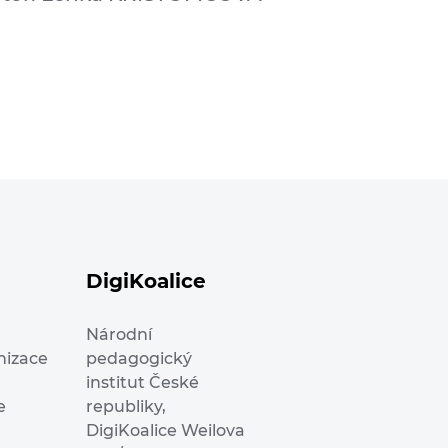
DigiKoalice
Národní
nizace
pedagogický
institut České
e
republiky,
DigiKoalice Weilova