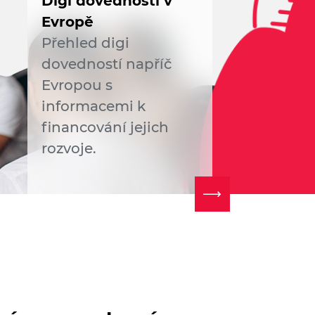
Digi dovednosti v
Evropě
Přehled digi
dovedností napříč
Evropou s
informacemi k
financování jejich
rozvoje.