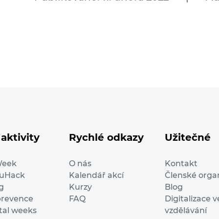
aktivity
Rychlé odkazy
Užitečné
Week
O nás
Kontakt
duHack
Kalendář akcí
Členské orga
g
Kurzy
Blog
prevence
FAQ
Digitalizace v
ital weeks
vzdělávání