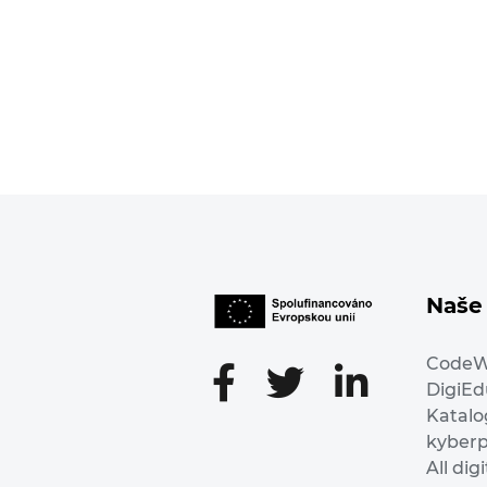
Naše 
Code
DigiE
Katalo
kyber
All dig