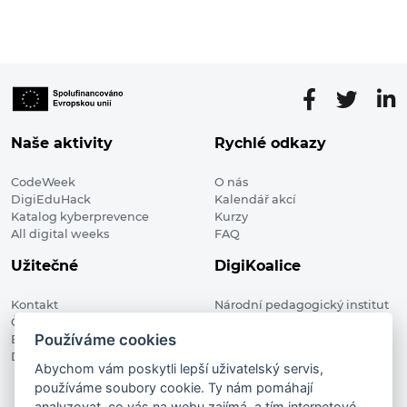
Naše aktivity
Rychlé odkazy
CodeWeek
O nás
DigiEduHack
Kalendář akcí
Katalog kyberprevence
Kurzy
All digital weeks
FAQ
Užitečné
DigiKoalice
Kontakt
Národní pedagogický institut
Členské organizace
České republiky, DigiKoalice
Používáme cookies
Blog
Weilova 1271/6 102 00 Praha 10
Digitalizace ve vzdělávání
Abychom vám poskytli lepší uživatelský servis,
používáme soubory cookie. Ty nám pomáhají
DigiKoalice 2021. All rights reserved
analyzovat, co vás na webu zajímá, a tím internetové