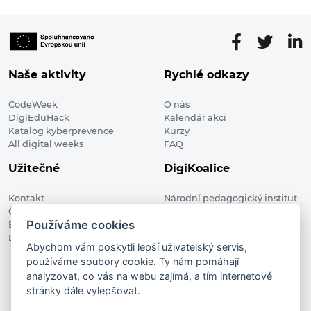
Naše aktivity
Rychlé odkazy
CodeWeek
O nás
DigiEduHack
Kalendář akcí
Katalog kyberprevence
Kurzy
All digital weeks
FAQ
Užitečné
DigiKoalice
Kontakt
Národní pedagogický institut
Členské organizace
České republiky, DigiKoalice
Používáme cookies
Blog
Weilova 1271/6 102 00 Praha 10
Digitalizace ve vzdělávání
Abychom vám poskytli lepší uživatelský servis,
používáme soubory cookie. Ty nám pomáhají
DigiKoalice 2021. All rights reserved
analyzovat, co vás na webu zajímá, a tím internetové
Vstup do administrace
stránky dále vylepšovat.