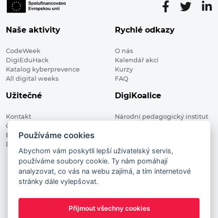
Naše aktivity
Rychlé odkazy
CodeWeek
O nás
DigiEduHack
Kalendář akcí
Katalog kyberprevence
Kurzy
All digital weeks
FAQ
Užitečné
DigiKoalice
Kontakt
Národní pedagogický institut
Členské organizace
České republiky, DigiKoalice
Používáme cookies
Blog
Weilova 1271/6 102 00 Praha 10
Digitalizace ve vzdělávání
Abychom vám poskytli lepší uživatelský servis,
používáme soubory cookie. Ty nám pomáhají
DigiKoalice 2021. All rights reserved
analyzovat, co vás na webu zajímá, a tím internetové
Vstup do administrace
stránky dále vylepšovat.
This project has received funding from the European
Commission Innovation and Networks Executive Agency (now
Přijmout všechny cookies
HaDEA) CEF TELECOM Calls 2019. This website reflects only the