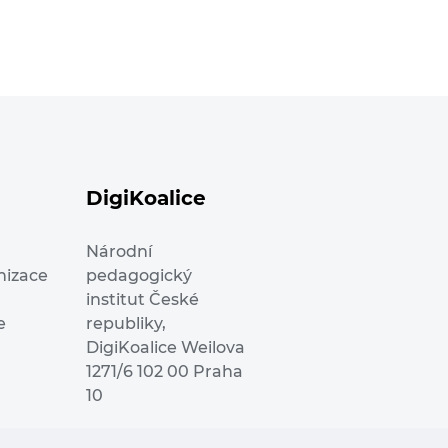
DigiKoalice
Národní
nizace
pedagogický
institut České
e
republiky,
DigiKoalice Weilova
1271/6 102 00 Praha
10