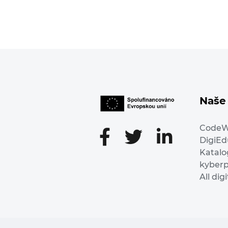
Naše 
Code
DigiE
Katalo
kyber
All dig