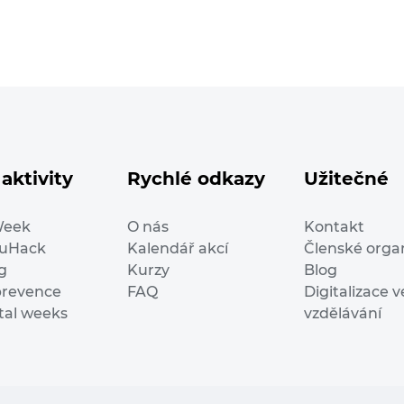
aktivity
Rychlé odkazy
Užitečné
Week
O nás
Kontakt
duHack
Kalendář akcí
Členské orga
g
Kurzy
Blog
prevence
FAQ
Digitalizace v
ital weeks
vzdělávání