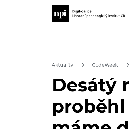
Aktuality
CodeWeek
Desátý 
proběhl
máme d