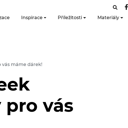
zace
Inspirace
Příležitosti
Materiály
o vás máme dárek!
eek
 pro vás