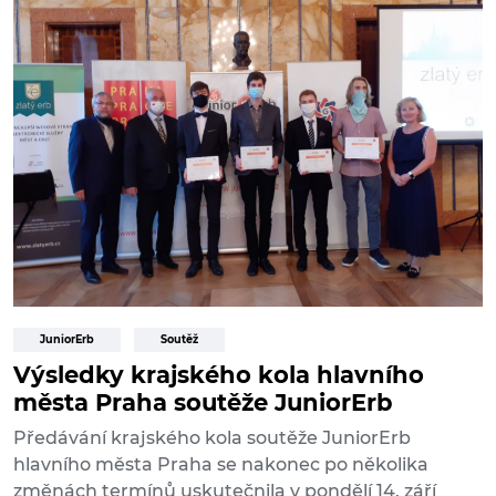
JuniorErb
Soutěž
Výsledky krajského kola hlavního
města Praha soutěže JuniorErb
Předávání krajského kola soutěže JuniorErb
hlavního města Praha se nakonec po několika
změnách termínů uskutečnila v pondělí 14. září