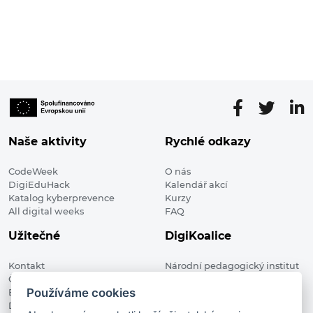
Naše aktivity
Rychlé odkazy
CodeWeek
O nás
DigiEduHack
Kalendář akcí
Katalog kyberprevence
Kurzy
All digital weeks
FAQ
Užitečné
DigiKoalice
Kontakt
Národní pedagogický institut
Členské organizace
České republiky, DigiKoalice
Používáme cookies
Blog
Weilova 1271/6 102 00 Praha 10
Digitalizace ve vzdělávání