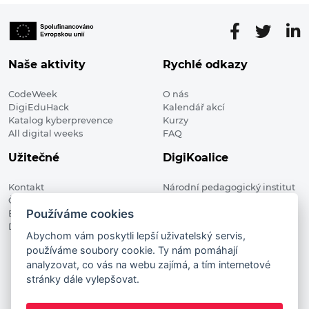
Naše aktivity
Rychlé odkazy
CodeWeek
O nás
DigiEduHack
Kalendář akcí
Katalog kyberprevence
Kurzy
All digital weeks
FAQ
Užitečné
DigiKoalice
Kontakt
Národní pedagogický institut
Členské organizace
České republiky, DigiKoalice
Používáme cookies
Blog
Weilova 1271/6 102 00 Praha 10
Digitalizace ve vzdělávání
Abychom vám poskytli lepší uživatelský servis,
používáme soubory cookie. Ty nám pomáhají
DigiKoalice 2021. All rights reserved
analyzovat, co vás na webu zajímá, a tím internetové
Vstup do administrace
stránky dále vylepšovat.
This project has received funding from the European