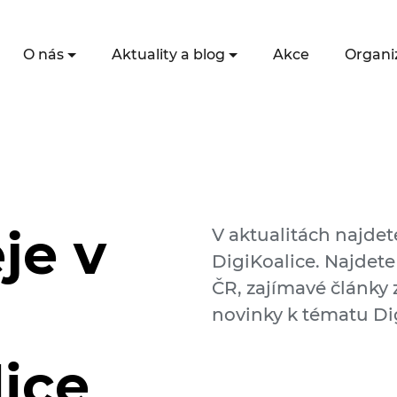
O nás
Aktuality a blog
Akce
Organi
je v
V aktualitách najdet
DigiKoalice. Najdete
ČR, zajímavé články z
novinky k tématu Dig
lice