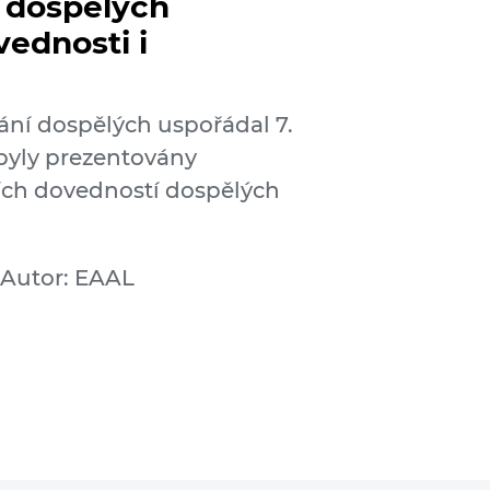
 dospělých
vednosti i
ání dospělých uspořádal 7.
 byly prezentovány
lších dovedností dospělých
Autor: EAAL