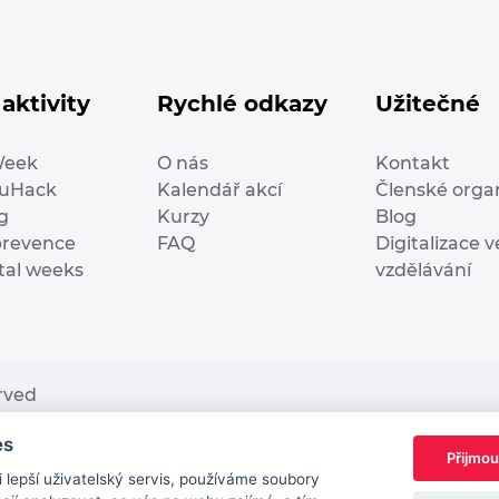
aktivity
Rychlé odkazy
Užitečné
Week
O nás
Kontakt
duHack
Kalendář akcí
Členské orga
g
Kurzy
Blog
prevence
FAQ
Digitalizace v
ital weeks
vzdělávání
erved
es
nding from the European Commission Innovation and Ne
Přijmou
This website reflects only the author’s view. It does n
lepší uživatelský servis, používáme soubory
European Commission is not responsible for any use t