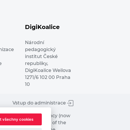
DigiKoalice
Národní
nizace
pedagogický
institut České
e
republiky,
DigiKoalice Weilova
1271/6 102 00 Praha
10
Vstup do administrace
tworks Executive Agency (now
t všechny cookies
ot represent the view of the
hat may be made of the