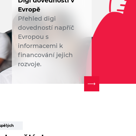
Digi dovednosti v
Evropě
Přehled digi
dovedností napříč
Evropou s
informacemi k
financování jejich
rozvoje.
spělých