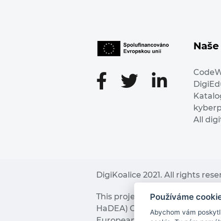
Naše 
Code
DigiE
Katalo
kyber
All dig
DigiKoalice 2021. All rights res
Používáme cooki
This project has received fu
HaDEA) CEF TELECOM Calls 2019. 
Abychom vám poskytli 
European Commission and the 