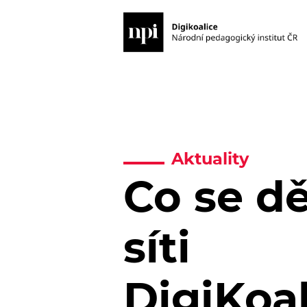
Aktuality
Co se dě
síti
DigiKoa