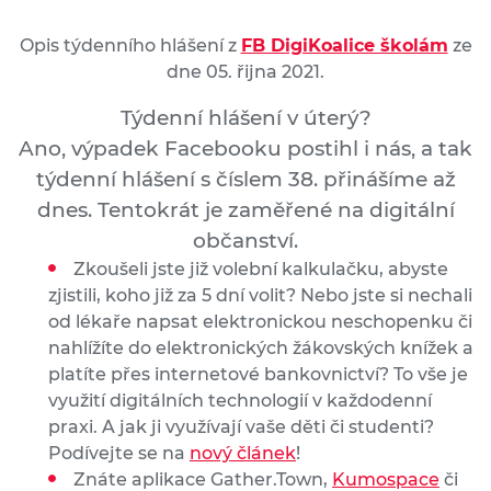
Opis týdenního hlášení z
FB DigiKoalice školám
ze
dne 05. řijna 2021.
Týdenní hlášení v úterý?
Ano, výpadek Facebooku postihl i nás, a tak
týdenní hlášení s číslem 38. přinášíme až
dnes. Tentokrát je zaměřené na digitální
občanství.
Zkoušeli jste již volební kalkulačku, abyste
zjistili, koho již za 5 dní volit? Nebo jste si nechali
od lékaře napsat elektronickou neschopenku či
nahlížíte do elektronických žákovských knížek a
platíte přes internetové bankovnictví? To vše je
využití digitálních technologií v každodenní
praxi. A jak ji využívají vaše děti či studenti?
Podívejte se na
nový článek
!
Znáte aplikace Gather.Town,
Kumospace
či