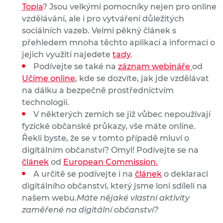
Topia
? Jsou velkými pomocníky nejen pro online
vzdělávání, ale i pro vytváření důležitých
sociálních vazeb. Velmi pěkný článek s
přehledem mnoha těchto aplikací a informací o
jejich využití najedete
tady
.
Podívejte se také na
záznam webináře
od
Učíme online
, kde se dozvíte, jak jde vzdělávat
na dálku a bezpečně prostřednictvím
technologií.
V některých zemích se již vůbec nepoužívají
fyzické občanské průkazy, vše máte online.
Řekli byste, že se v tomto případě mluví o
digitálním občanství? Omyl! Podívejte se na
článek
od
European Commission.
A určitě se podívejte i na
článek
o deklaraci
digitálního občanství, který jsme loni sdíleli na
našem webu.
Máte nějaké vlastní aktivity
zaměřené na digitální občanství?