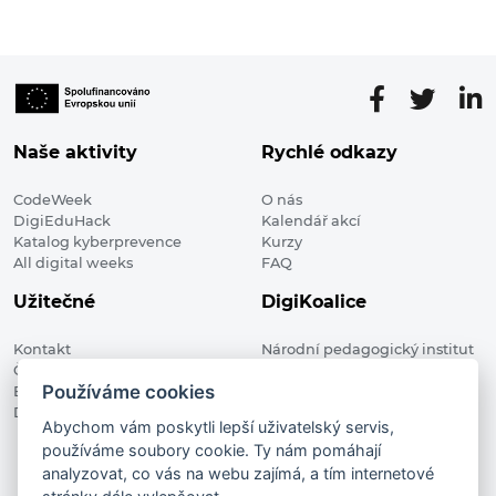
Naše aktivity
Rychlé odkazy
CodeWeek
O nás
DigiEduHack
Kalendář akcí
Katalog kyberprevence
Kurzy
All digital weeks
FAQ
Užitečné
DigiKoalice
Kontakt
Národní pedagogický institut
Členské organizace
České republiky, DigiKoalice
Používáme cookies
Blog
Weilova 1271/6 102 00 Praha 10
Digitalizace ve vzdělávání
Abychom vám poskytli lepší uživatelský servis,
používáme soubory cookie. Ty nám pomáhají
DigiKoalice 2021. All rights reserved
analyzovat, co vás na webu zajímá, a tím internetové
Vstup do administrace