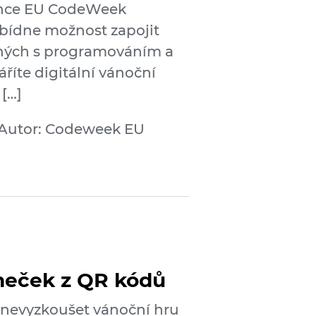
chce EU CodeWeek
abídne možnost zapojit
jených s programováním a
áříte digitální vánoční
[…]
Autor: Codeweek EU
meček z QR kódů
č nevyzkoušet vánoční hru