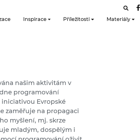
zace
Inspirace
Příležitosti
Materiály
vána našim aktivitám v
ýdne programování
 iniciativou Evropské
e zaměřuje na propagaci
ho myšlení, mj. skrze
uje mladým, dospělým i
pomocí programování oživit