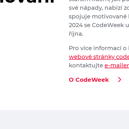
své nápady, nabízí z
spojuje motivované li
2024 se CodeWeek usk
října.
Pro více informací o 
webové stránky cod
kontaktujte
e-mail
O CodeWeek