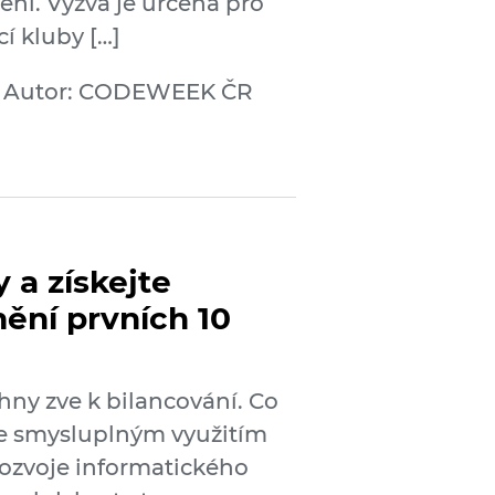
ní. Výzva je určena pro
í kluby […]
Autor: CODEWEEK ČR
y a získejte
ní prvních 10
ny zve k bilancování. Co
se smysluplným využitím
rozvoje informatického