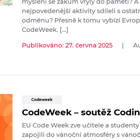
myšlení se žákům vryly do paměti? A 
nejpovedenější aktivity sdíleli s ostatn
odměnu? Přesně k tomu vybízí Evrop
CodeWeek. […]
Publikováno: 27. června 2025
|
A
Codeweek
CodeWeek – soutěž Codi
EU Code Week zve učitele a studenty 
zapojili do vánoční atmosféry s vánoč