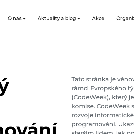
O nás
Aktuality a blog
Akce
Organi
ý
Tato stránka je věno
rámci Evropského t
(CodeWeek), který je
komise. CodeWeek s
rozvoje informatické
ování
programování. Ukaz
starším lidem, jak 