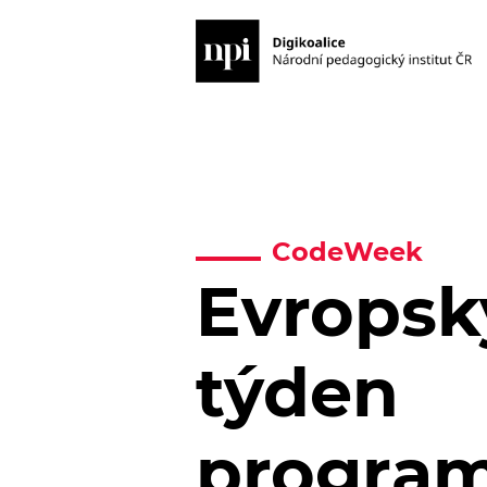
CodeWeek
Evropsk
týden
program