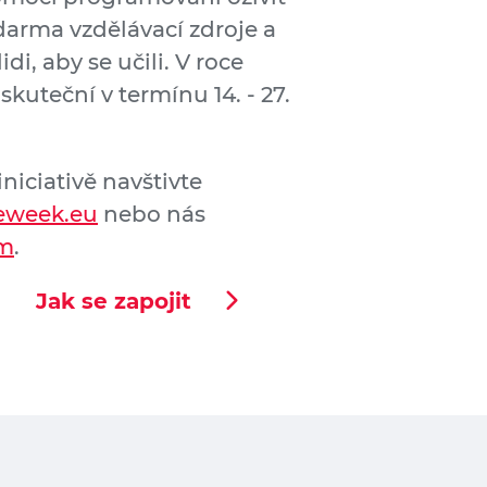
darma vzdělávací zdroje a
di, aby se učili. V roce
uteční v termínu 14. - 27.
iniciativě navštivte
eweek.eu
nebo nás
em
.
Jak se zapojit