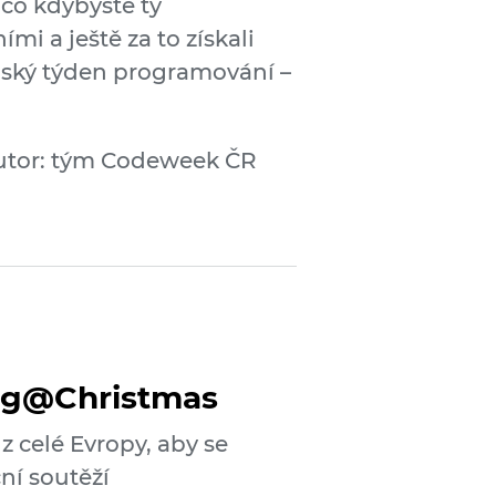
co kdybyste ty
ími a ještě za to získali
ský týden programování –
utor: tým Codeweek ČR
ng@Christmas
z celé Evropy, aby se
ní soutěží