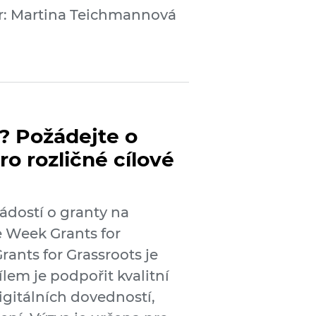
r: Martina Teichmannová
? Požádejte o
ro rozličné cílové
dostí o granty na
e Week Grants for
ants for Grassroots je
ílem je podpořit kvalitní
igitálních dovedností,