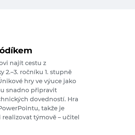
Kódíkem
i najít cestu z
 2.–3. ročníku 1. stupně
Únikové hry ve výuce jako
u snadno připravit
technických dovedností. Hra
PowerPointu, takže je
 realizovat týmově – učitel