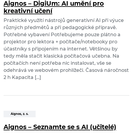
Aignos – DigiUm: AI umění pro
kreativní učení
Praktické využití nástrojů generativní AI při výuce
různých předmětů a při pedagogické přípravě.
Potřebné vybavení Potřebujeme pouze plátno a
projektor pro lektora + počítače/notebooky pro
účastníky s připojením na internet. Většinou by
tedy měla stačit klasická počítačová učebna. Na
počítačích není potřeba nic instalovat, vše se
odehrává ve webovém prohlížeči. Časová náročnost
2 h Kapacita […]
Aignos, z. s.
Aignos – Seznamte se s AI (učitelé)