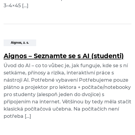
3–4×45 […]
Aignos, z. s.
Aignos – Seznamte se s AI (studenti)
Úvod do AI – co to vůbec je, jak funguje, kde se s ní
setkáme, přínosy a rizika, interaktivní práce s
nástroji AI. Potřebné vybavení Potřebujeme pouze
plátno a projektor pro lektora + počítače/notebooky
pro studenty (alespoň jeden do dvojice) s
připojením na internet. Většinou by tedy měla stačit
klasická počítačová učebna. Na počítačích není
potřeba […]