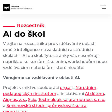
Rozcestník
AI do škol
Vítejte na rozcestníku pro vzdělávání v oblasti
umělé inteligence na základních a středních
školách – AI do škol. Tyto stránky vás nasměrují
například ke kurzům, školením, workshopům nebo
vzdělávacím materiálům, které hledáte.
Věnujeme se vzdělávání v oblasti AI.
Projekt vznikl ve spolupráci
prg.ai
s
Národním
pedagogickým institutem
a iniciativami
AI dětem
,
Aignos, z. s.
,
Scio
,
Technologická gramotnost s. r. o.
a
Smíchovská střední průmyslová škola a
gymnázium
.