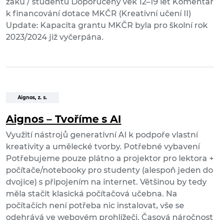
žáků / studentů Doporučený věk 12–19 let Komentář
k financování dotace MKČR (Kreativní učení II)
Update: Kapacita grantu MKČR byla pro školní rok
2023/2024 již vyčerpána.
Aignos, z. s.
Aignos – Tvoříme s AI
Využití nástrojů generativní AI k podpoře vlastní
kreativity a umělecké tvorby. Potřebné vybavení
Potřebujeme pouze plátno a projektor pro lektora +
počítače/notebooky pro studenty (alespoň jeden do
dvojice) s připojením na internet. Většinou by tedy
měla stačit klasická počítačová učebna. Na
počítačích není potřeba nic instalovat, vše se
odehrává ve webovém prohlížeči. Časová náročnost