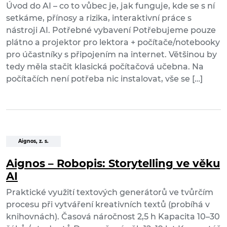
Úvod do AI – co to vůbec je, jak funguje, kde se s ní
setkáme, přínosy a rizika, interaktivní práce s
nástroji AI. Potřebné vybavení Potřebujeme pouze
plátno a projektor pro lektora + počítače/notebooky
pro účastníky s připojením na internet. Většinou by
tedy měla stačit klasická počítačová učebna. Na
počítačích není potřeba nic instalovat, vše se […]
Aignos, z. s.
Aignos – Robopis: Storytelling ve věku
AI
Praktické využití textových generátorů ve tvůrčím
procesu při vytváření kreativních textů (probíhá v
knihovnách). Časová náročnost 2,5 h Kapacita 10–30