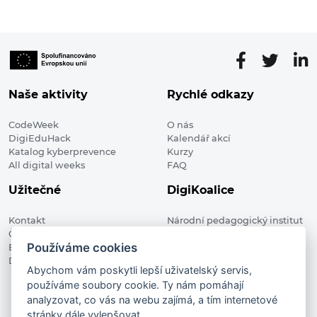
Naše aktivity
Rychlé odkazy
CodeWeek
O nás
DigiEduHack
Kalendář akcí
Katalog kyberprevence
Kurzy
All digital weeks
FAQ
Užitečné
DigiKoalice
Kontakt
Národní pedagogický institut
Členské organizace
České republiky, DigiKoalice
Používáme cookies
Blog
Weilova 1271/6 102 00 Praha 10
Digitalizace ve vzdělávání
Abychom vám poskytli lepší uživatelský servis,
používáme soubory cookie. Ty nám pomáhají
DigiKoalice 2021. All rights reserved
analyzovat, co vás na webu zajímá, a tím internetové
Vstup do administrace
stránky dále vylepšovat.