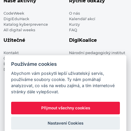
Naše aktivity
Rychlé odkazy
CodeWeek
O nás
DigiEduHack
Kalendář akcí
Katalog kyberprevence
Kurzy
All digital weeks
FAQ
Užitečné
DigiKoalice
Kontakt
Národní pedagogický institut
Členské organizace
České republiky, DigiKoalice
Používáme cookies
Blog
Weilova 1271/6 102 00 Praha 10
Digitalizace ve vzdělávání
Abychom vám poskytli lepší uživatelský servis,
používáme soubory cookie. Ty nám pomáhají
DigiKoalice 2021. All rights reserved
analyzovat, co vás na webu zajímá, a tím internetové
Vstup do administrace
stránky dále vylepšovat.
This project has received funding from the European
Commission Innovation and Networks Executive Agency (now
Přijmout všechny cookies
HaDEA) CEF TELECOM Calls 2019. This website reflects only the
author’s view. It does not represent the view of the European
Commission and the European Commission is not responsible
Nastavení Cookies
for any use that may be made of the information it contains.