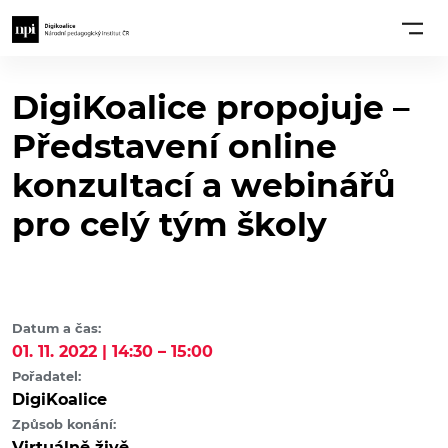
DigiKoalice propojuje –
Představení online
konzultací a webinářů
pro celý tým školy
Datum a čas:
01. 11. 2022 | 14:30 – 15:00
Pořadatel:
DigiKoalice
Způsob konání:
Virtuálně živě