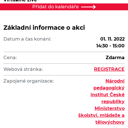
Přidat do kalendáře
Základní informace o akci
Datum a čas konání:
01. 11. 2022
14:30 - 15:00
Cena:
Zdarma
Webová stránka:
REGISTRACE
Zapojené organizace:
Národní
pedagogický
institut České
republiky
Ministerstvo
školství, mládeže a
tělovýchovy