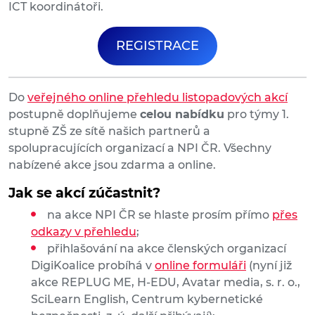
ICT koordinátoři.
REGISTRACE
Do
veřejného online přehledu listopadových akcí
postupně doplňujeme
celou nabídku
pro týmy 1.
stupně ZŠ ze sítě našich partnerů a
spolupracujících organizací a NPI ČR. Všechny
nabízené akce jsou zdarma a online.
Jak se akcí zúčastnit?
na akce NPI ČR se hlaste prosím přímo
přes
odkazy v přehledu
;
přihlašování na akce členských organizací
DigiKoalice probíhá v
online formuláři
(nyní již
akce REPLUG ME, H-EDU, Avatar media, s. r. o.,
SciLearn English, Centrum kybernetické