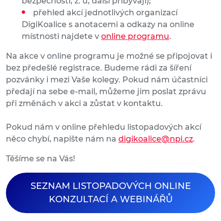
bezpečnosti, z. ú, další přibývají);
přehled akcí jednotlivých organizací
DigiKoalice s anotacemi a odkazy na online
místnosti najdete v
online programu
.
Na akce v online programu je možné se připojovat i
bez předešlé registrace. Budeme rádi za šíření
pozvánky i mezi Vaše kolegy. Pokud nám účastníci
předají na sebe e-mail, můžeme jim poslat zprávu
při změnách v akci a zůstat v kontaktu.
Pokud nám v online přehledu listopadových akcí
něco chybí, napište nám na
digikoalice@npi.cz
.
Těšíme se na Vás!
SEZNAM LISTOPADOVÝCH ONLINE
KONZULTACÍ A WEBINÁŘŮ