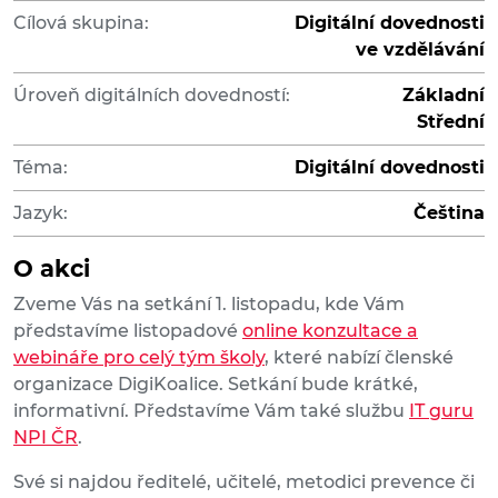
Cílová skupina:
Digitální dovednosti
ve vzdělávání
Úroveň digitálních dovedností:
Základní
Střední
Téma:
Digitální dovednosti
Jazyk:
Čeština
O akci
Zveme Vás na setkání 1. listopadu, kde Vám
představíme listopadové
online konzultace a
webináře pro celý tým školy
, které nabízí členské
organizace DigiKoalice. Setkání bude krátké,
informativní. Představíme Vám také službu
IT guru
NPI ČR
.
Své si najdou ředitelé, učitelé, metodici prevence či