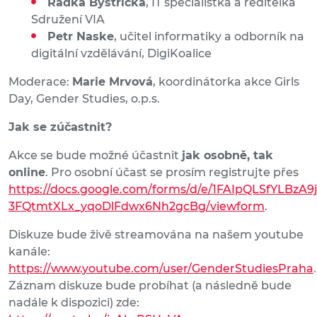
Radka Bystřická
, IT specialistka a ředitelka
Sdružení VIA
Petr Naske
, učitel informatiky a odborník na
digitální vzdělávání, DigiKoalice
Moderace:
Marie Mrvová
, koordinátorka akce Girls
Day, Gender Studies, o.p.s.
Jak se zúčastnit?
Akce se bude možné účastnit
jak osobně, tak
online
. Pro osobní účast se prosím registrujte přes
https://docs.google.com/forms/d/e/1FAIpQLSfYLBzA
3FQtmtXLx_yqoDlFdwx6Nh2gcBg/viewform
.
Diskuze bude živě streamována na našem youtube
kanále:
https://www.youtube.com/user/GenderStudiesPraha
.
Záznam diskuze bude probíhat (a následně bude
nadále k dispozici) zde: