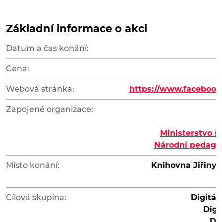
Základní informace o akci
Datum a čas konání:
Cena:
Webová stránka:
https://www.facebook
Zapojené organizace:
Ministerstvo š
Národní pedagog
Místo konání:
Knihovna Jiřiny 
Cílová skupina:
Digitál
Digi
Di