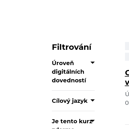
Filtrování
Úroveň
digitálních
dovedností
Ú
Cílový jazyk
0
Je tento kurz