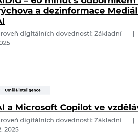
AIDIG – 60 minut s odborníkem 
výchova a dezinformace Mediál
AI
roveň digitálních dovedností: Základní
|
025
Umělá inteligence
I a Microsoft Copilot ve vzdělá
roveň digitálních dovedností: Základní
|
2. 2025