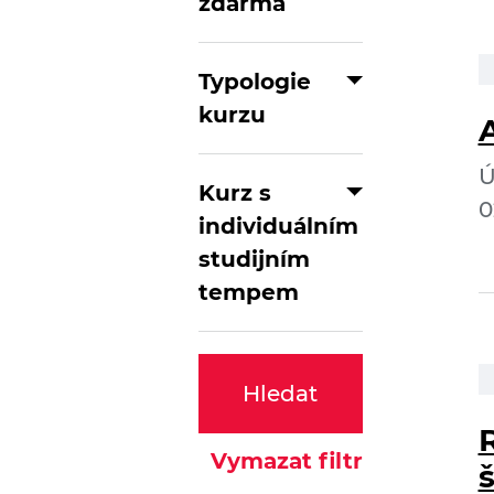
zdarma
Typologie
kurzu
Ú
Kurz s
0
individuálním
studijním
tempem
Hledat
Vymazat filtr
š