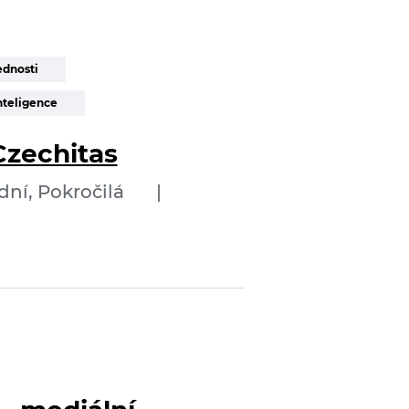
ednosti
nteligence
Czechitas
dní, Pokročilá
|