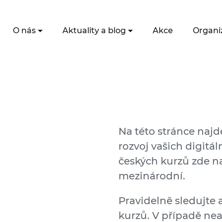
O nás
Aktuality a blog
Akce
Organi
Na této stránce naj
rozvoj vašich digitá
českých kurzů zde na
mezinárodní.
Pravidelně sledujte 
kurzů. V případě ne