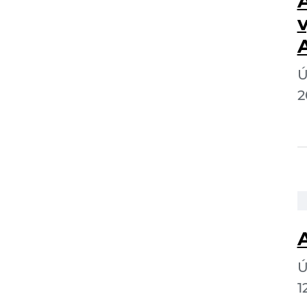
Ú
2
A
Ú
1